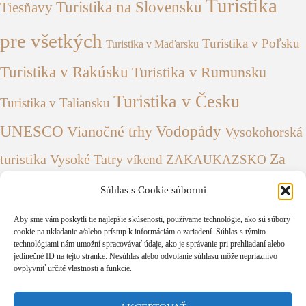
Turistika
Turistika na Slovensku
Tiesňavy
pre všetkých
Turistika v Poľsku
Turistika v Maďarsku
Turistika v Rakúsku
Turistika v Rumunsku
Turistika v Česku
Turistika v Taliansku
UNESCO
Vianočné trhy
Vodopády
Vysokohorská
Za
turistika
Vysoké Tatry
víkend
ZAKAUKAZSKO
Česko
kultúrou
Ázia
Český Krumlov
Súhlas s Cookie súbormi
ČIERNA HORA
ŠUMAVA
Aby sme vám poskytli tie najlepšie skúsenosti, používame technológie, ako sú súbory
cookie na ukladanie a/alebo prístup k informáciám o zariadení. Súhlas s týmito
technológiami nám umožní spracovávať údaje, ako je správanie pri prehliadaní alebo
jedinečné ID na tejto stránke. Nesúhlas alebo odvolanie súhlasu môže nepriaznivo
ovplyvniť určité vlastnosti a funkcie.