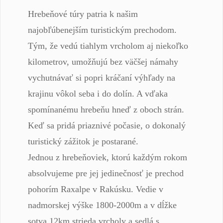
Hrebeňové túry patria k našim
najobľúbenejším turistickým prechodom.
Tým, že vedú tiahlym vrcholom aj niekoľko
kilometrov, umožňujú bez väčšej námahy
vychutnávať si popri kráčaní výhľady na
krajinu vôkol seba i do dolín. A vďaka
spomínanému hrebeňu hneď z oboch strán.
Keď sa pridá priaznivé počasie, o dokonalý
turistický zážitok je postarané.
Jednou z hrebeňoviek, ktorú každým rokom
absolvujeme pre jej jedinečnosť je prechod
pohorím Raxalpe v Rakúsku. Vedie v
nadmorskej výške 1800-2000m a v dĺžke
sotva 12km strieda vrcholy a sedlá s