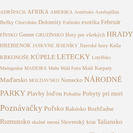
AFRIKA
ADRŠPACH
AMERIKA
Arménsko
Azerbajdžan
Február
Dolomity
exotika
Bežky
Chorvátsko
Estónsko
HRADY
Gemer
Hory pre všetkých
FÍNSKO
GRUZÍNSKO
HREBIENOK
Jizerské hory
Keňa
JASKYNE
JESENÍKY
LETECKY
KÚPELE
KRKONOŠE
Lotyššsko
Malé Karpaty
Madagaskar
MADEIRA
Malta
Malá Fatra
NÁRODNÉ
Maďarsko
Nemecko
MOLDAVSKO
PARKY
Plavby loďou
Pobyty pri mori
Pobaltie
Poznávačky
Poľsko
Rakúsko
Rozhľadne
Rumunsko
Taliansko
Slovenský kras
skalné mestá